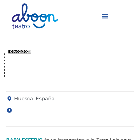
Baby Esferic
09/02/2025
Centre Cívic Santiago
Escartín. Osca.
Espanya
Huesca. España