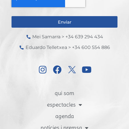
Enviar
Mei Samarra > +34 639 294 434
Eduardo Telletxea > +34 600 554 886
qui som
espectacles
agenda
notícies i premsa