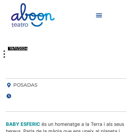
Baby Esferic
19/11/2024
POSADAS
CÓRDOBA
POSADAS
BABY ESFERIC
és un homenatge a la Terra i als seus
hereus. Parla de la màgia que ens uneix al planeta i