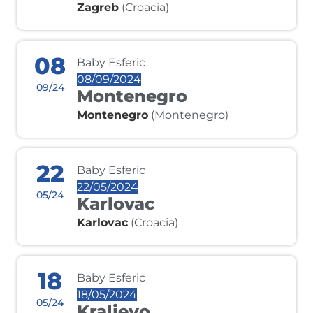
Zagreb
(Croacia)
08
Baby Esferic
08/09/2024
09/24
Montenegro
Montenegro
(Montenegro)
22
Baby Esferic
22/05/2024
05/24
Karlovac
Karlovac
(Croacia)
18
Baby Esferic
18/05/2024
05/24
Kraljevo