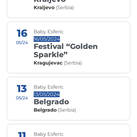
Kraljevo
(Serbia)
16
Baby Esferic
16/05/2024
05/24
Festival “Golden
Sparkle”
Kragujevac
(Serbia)
13
Baby Esferic
13/05/2024
05/24
Belgrado
Belgrado
(Serbia)
11
Baby Esferic