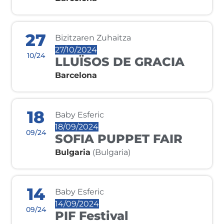
27
Bizitzaren Zuhaitza
27/10/2024
10/24
LLUÏSOS DE GRACIA
Barcelona
18
Baby Esferic
18/09/2024
09/24
SOFIA PUPPET FAIR
Bulgaria
(Bulgaria)
14
Baby Esferic
14/09/2024
09/24
PIF Festival