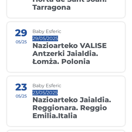
Tarragona
29
Baby Esferic
29/05/2025
05/25
Nazioarteko VALISE
Antzerki Jaialdia.
Łomża. Polonia
23
Baby Esferic
23/05/2025
05/25
Nazioarteko Jaialdia.
Reggionara. Reggio
Emilia.Italia