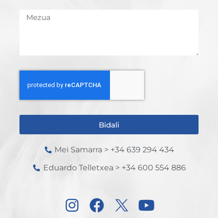
Bidali
Mei Samarra > +34 639 294 434
Eduardo Telletxea > +34 600 554 886