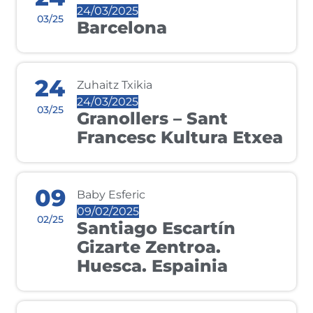
24/03/2025
03/25
Barcelona
24
Zuhaitz Txikia
24/03/2025
03/25
Granollers – Sant
Francesc Kultura Etxea
09
Baby Esferic
09/02/2025
02/25
Santiago Escartín
Gizarte Zentroa.
Huesca. Espainia