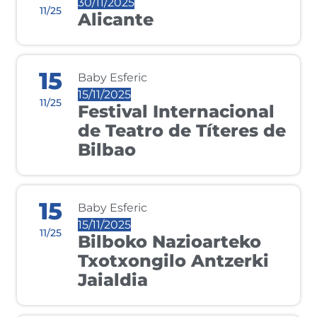
30/11/2025
11/25
Alicante
15
Baby Esferic
15/11/2025
11/25
Festival Internacional
de Teatro de Títeres de
Bilbao
15
Baby Esferic
15/11/2025
11/25
Bilboko Nazioarteko
Txotxongilo Antzerki
Jaialdia