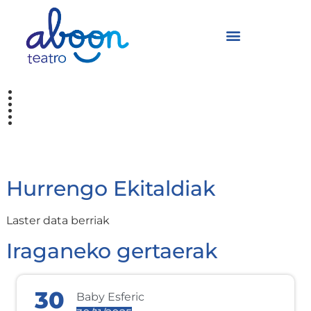
Agenda
Hurrengo Ekitaldiak
Laster data berriak
Iraganeko gertaerak
30
Baby Esferic