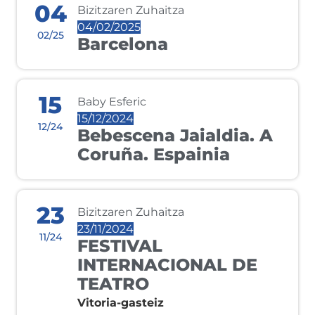
04
Bizitzaren Zuhaitza
04/02/2025
02/25
Barcelona
15
Baby Esferic
15/12/2024
12/24
Bebescena Jaialdia. A
Coruña. Espainia
23
Bizitzaren Zuhaitza
23/11/2024
11/24
FESTIVAL
INTERNACIONAL DE
TEATRO
Vitoria-gasteiz