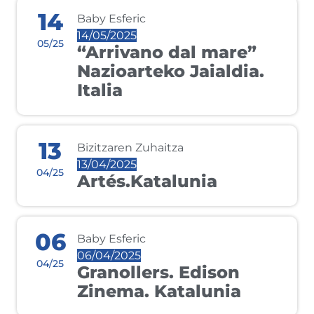
14
Baby Esferic
14/05/2025
05/25
“Arrivano dal mare”
Nazioarteko Jaialdia.
Italia
13
Bizitzaren Zuhaitza
13/04/2025
04/25
Artés.Katalunia
06
Baby Esferic
06/04/2025
04/25
Granollers. Edison
Zinema. Katalunia