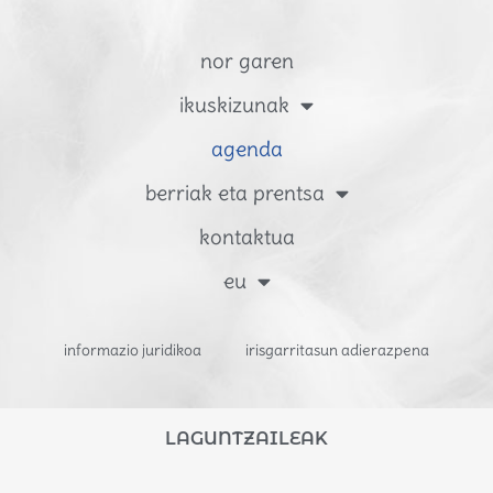
nor garen
ikuskizunak
agenda
berriak eta prentsa
kontaktua
eu
informazio juridikoa
irisgarritasun adierazpena
LAGUNTZAILEAK