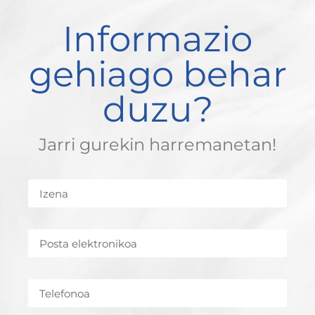
Informazio
gehiago behar
duzu?
Jarri gurekin harremanetan!