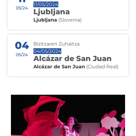
11/05/2024
05/24
Ljubljana
Ljubljana
(Slovenia)
04
Bizitzaren Zuhaitza
04/05/2024
05/24
Alcázar de San Juan
Alcázar de San Juan
(Ciudad Real)