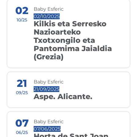
02
Baby Esferic
02/10/2025
10/25
Kilkis eta Serresko
Nazioarteko
Txotxongilo eta
Pantomima Jaialdia
(Grezia)
21
Baby Esferic
21/09/2025
09/25
Aspe. Alicante.
07
Baby Esferic
07/06/2025
06/25
Horta de Sant Joan.