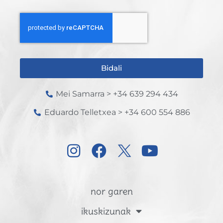
Bidali
Mei Samarra > +34 639 294 434
Eduardo Telletxea > +34 600 554 886
nor garen
ikuskizunak