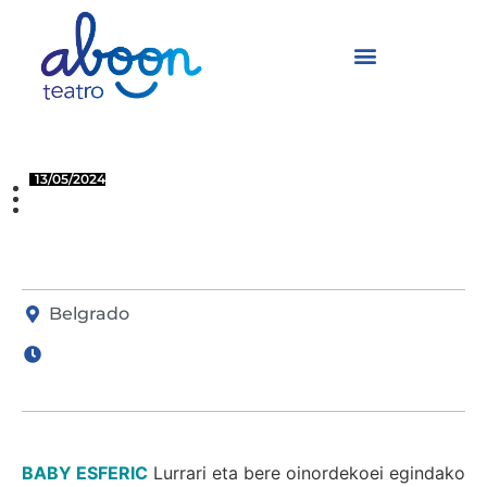
Baby Esferic
13/05/2024
Belgrado
(Serbia)
BELGRADO
Belgrado
BABY ESFERIC
Lurrari eta bere oinordekoei egindako