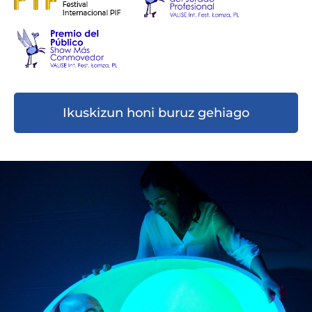
Ikuskizun honi buruz gehiago