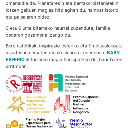
omenaldia da. Planetarekin eta bertako biztanleekin
lotzen gaituen magiaz hitz egiten du, hainbat istorio
eta paisaiaren bidez.
0 eta 6 urte bitarteko haurrei zuzenduta, familia
osoaren gozamena izango da.
Bere estetikak, inspirazio esferiko eta fin bisualekoak,
askatasuna ematen dio ikuslearen irudimenari.
BABY
ESFERIC
ek lurraren magia harrapatzen du, haur baten
erritmoan.