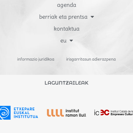
agenda
berriak eta prentsa
kontaktua
eu
informazio juridikoa
irisgarritasun adierazpena
LAGUNTZAILEAK