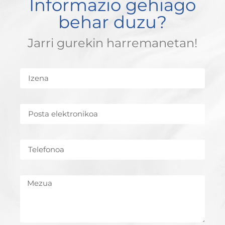
Informazio gehiago
behar duzu?
Jarri gurekin harremanetan!