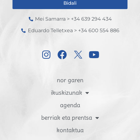
Bidali
Mei Samarra > +34 639 294 434
Eduardo Telletxea > +34 600 554 886
nor garen
ikuskizunak
agenda
berriak eta prentsa
kontaktua