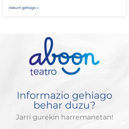
Irakurri gehiago »
Informazio gehiago
behar duzu?
Jarri gurekin harremanetan!