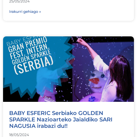
25/05/2024
Irakurri gehiago »
BABY ESFERIC Serbiako GOLDEN
SPARKLE Nazioarteko Jaialdiko SARI
NAGUSIA irabazi du!!
18/05/2024