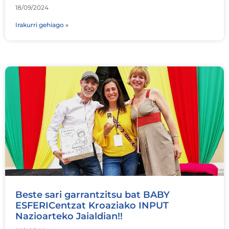
18/09/2024
Irakurri gehiago »
Beste sari garrantzitsu bat BABY
ESFERICentzat Kroaziako INPUT
Nazioarteko Jaialdian!!