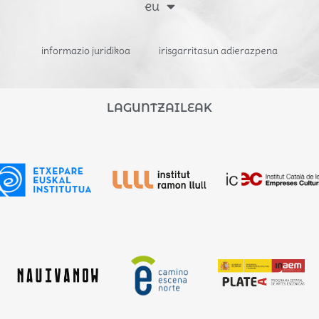
eu
informazio juridikoa
irisgarritasun adierazpena
LAGUNTZAILEAK