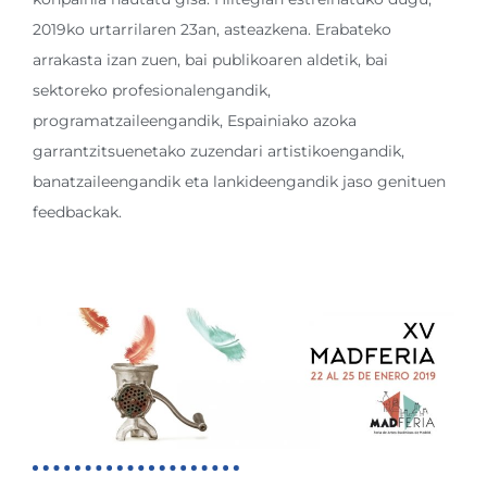
2019ko urtarrilaren 23an, asteazkena. Erabateko
arrakasta izan zuen, bai publikoaren aldetik, bai
sektoreko profesionalengandik,
programatzaileengandik, Espainiako azoka
garrantzitsuenetako zuzendari artistikoengandik,
banatzaileengandik eta lankideengandik jaso genituen
feedbackak.