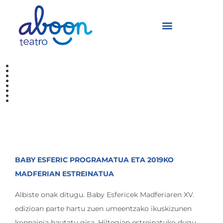
MADFERIA – BABY
ESFERIC
ESTREINALDIA
BABY ESFERIC PROGRAMATUA ETA 2019KO
MADFERIAN ESTREINATUA
Albiste onak ditugu. Baby Esfericek Madferiaren XV.
edizioan parte hartu zuen umeentzako ikuskizunen
konpainia hautatu gisa. Hiltegian estreinatuko dugu,