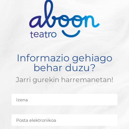
Informazio gehiago
behar duzu?
Jarri gurekin harremanetan!