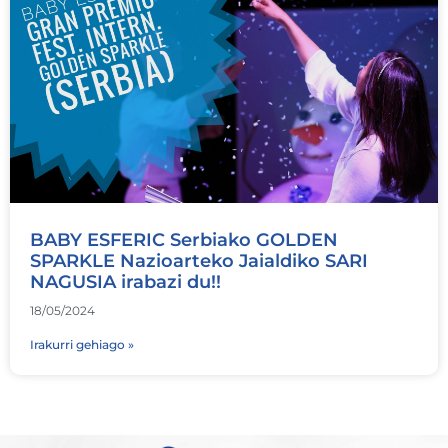
BABY ESFERIC Serbiako GOLDEN
SPARKLE Nazioarteko Jaialdiko SARI
NAGUSIA irabazi du!!
18/05/2024
Irakurri gehiago »