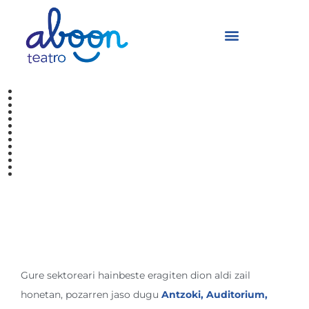
“R” lortzen dugu! RED
NACIONAL DE
TEATROS
gomendatutako
ikuskizuna
Gure sektoreari hainbeste eragiten dion aldi zail
honetan, pozarren jaso dugu
Antzoki, Auditorium,