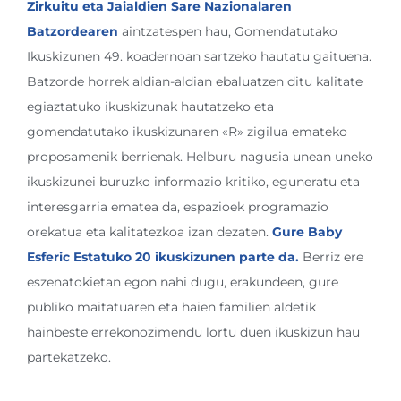
Zirkuitu eta Jaialdien Sare Nazionalaren
Batzordearen
aintzatespen hau, Gomendatutako
Ikuskizunen 49. koadernoan sartzeko hautatu gaituena.
Batzorde horrek aldian-aldian ebaluatzen ditu kalitate
egiaztatuko ikuskizunak hautatzeko eta
gomendatutako ikuskizunaren «R» zigilua emateko
proposamenik berrienak. Helburu nagusia unean uneko
ikuskizunei buruzko informazio kritiko, eguneratu eta
interesgarria ematea da, espazioek programazio
orekatua eta kalitatezkoa izan dezaten.
Gure Baby
Esferic Estatuko 20 ikuskizunen parte da.
Berriz ere
eszenatokietan egon nahi dugu, erakundeen, gure
publiko maitatuaren eta haien familien aldetik
hainbeste errekonozimendu lortu duen ikuskizun hau
partekatzeko.