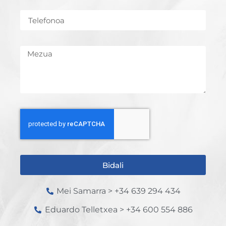
Bidali
Mei Samarra > +34 639 294 434
Eduardo Telletxea > +34 600 554 886