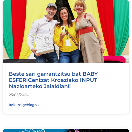
Beste sari garrantzitsu bat BABY
ESFERICentzat Kroaziako INPUT
Nazioarteko Jaialdian!!
25/05/2024
Irakurri gehiago »