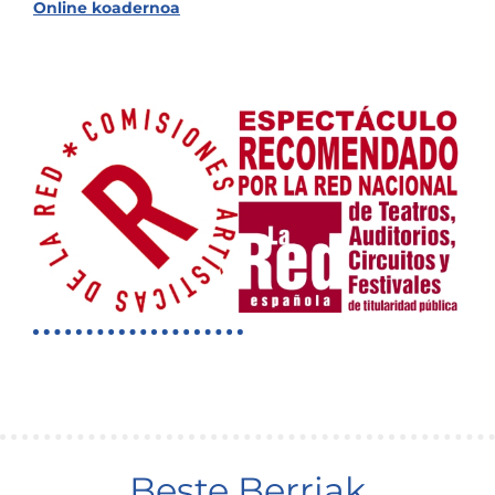
Online koadernoa
Beste Berriak