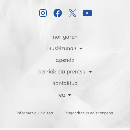
nor garen
ikuskizunak
agenda
berriak eta prentsa
kontaktua
eu
informazio juridikoa
irisgarritasun adierazpena