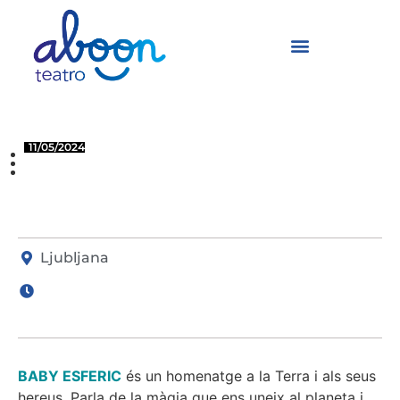
Baby Esferic
11/05/2024
Ljubljana
(Slovenia)
LJUBLJANA
Ljubljana
BABY ESFERIC
és un homenatge a la Terra i als seus
hereus. Parla de la màgia que ens uneix al planeta i