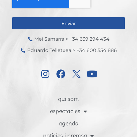
Enviar
Mei Samarra > +34 639 294 434
Eduardo Telletxea > +34 600 554 886
qui som
espectacles
agenda
notícies i premsa