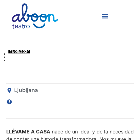
Llévame a Casa
11/05/2024
Ljubljana
(Slovenia)
LJUBLJANA
Ljubljana
LLÉVAME A CASA
nace de un ideal y de la necesidad
de contar una historia transformadora. Nos mueve la